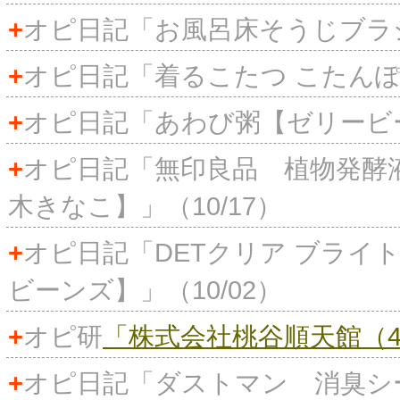
+オピ日記「お風呂床そうじブラシ
+オピ日記「着るこたつ こたんぽ
+オピ日記「あわび粥【ゼリービー
+オピ日記「無印良品 植物発酵液 薬用エイジングケアエッセンス【柏
木きなこ】」（10/17）
+オピ日記「DETクリア ブライト＆ピール ピーリングジェリー【ゼリー
ビーンズ】」（10/02）
+オピ研
「株式会社桃谷順天館（
+オピ日記「ダストマン 消臭シー