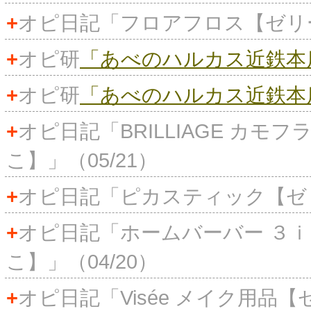
+オピ日記「フロアフロス【ゼリー
+オピ研
「あべのハルカス近鉄本
+オピ研
「あべのハルカス近鉄本
+オピ日記「BRILLIAGE カモフラージュ コンシーラーチーク【柏木きな
こ】」（05/21）
+オピ日記「ピカスティック【ゼリ
+オピ日記「ホームバーバー ３ｉｎ１ コードレスバリカン【柏木きな
こ】」（04/20）
+オピ日記「Visée メイク用品