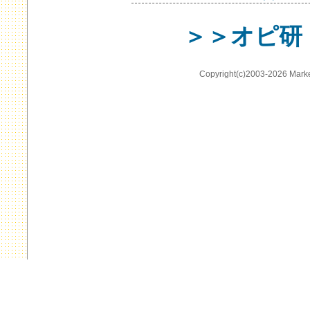
＞＞オピ研