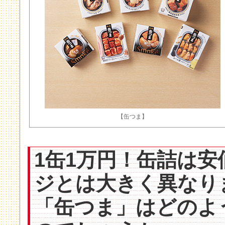
【缶つま】
1缶1万円！缶詰は
ジとは大きく異なり
「缶つま」はどのよ