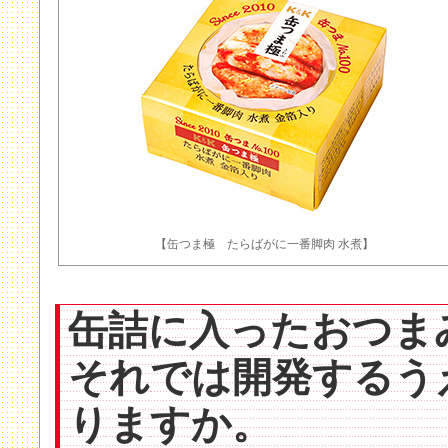
【缶つま極 たらばがに一番脚肉 水煮】
缶詰に入ったおつま
それでは開発するう
りますか。