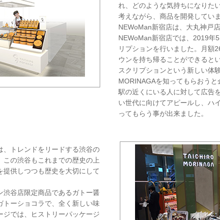
れ、どのような気持ちになりた
考えながら、商品を開発してい
NEWoMan新宿店は、大丸神
NEWoMan新宿店では、2019
リプションを行いました。月額2
ウンを持ち帰ることができると
スクリプションという新しい体験を
MORINAGAを知ってもらおうと
駅の近くにいる人に対して広告
い世代に向けてアピールし、ハ
ってもらう事が出来ました。
は、トレンドをリードする渋谷の
、この渋谷もこれまでの歴史の上
を提供しつつも歴史を大切にして
ン渋谷店限定商品であるガトー醤
ガトーショコラで、全く新しい味
ージでは、ヒストリーパッケージ