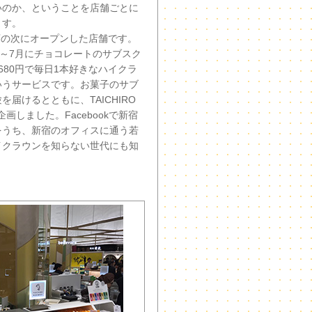
いのか、ということを店舗ごとに
ます。
戸店の次にオープンした店舗です。
年5～7月にチョコレートのサブスク
680円で毎日1本好きなハイクラ
いうサービスです。お菓子のサブ
届けるとともに、TAICHIRO
企画しました。Facebookで新宿
をうち、新宿のオフィスに通う若
イクラウンを知らない世代にも知