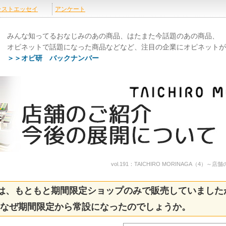
みんな知ってるおなじみのあの商品、はたまた今話題のあの商品、
オピネットで話題になった商品などなど、注目の企業にオピネットが
＞＞オピ研 バックナンバー
vol.191：TAICHIRO MORINAGA（4）～
NAGAは、もともと期間限定ショップのみで販売していました
なぜ期間限定から常設になったのでしょうか。