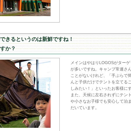
できるというのは新鮮ですね！
すか？
メインはやはりLOGOSがター
が多いですね。キャンプ常連さ
ことがないけれど、「手ぶらで
んと子供だけでテントを立てる
しみたい！」といったお客様に
また、天候に左右されずにテン
や小さなお子様でも安心して泊
だいています。