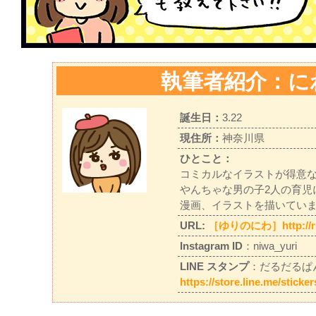
執筆者紹介：に
誕生日：
3.22
現住所：
神奈川県
ひとこと：
コミカルなイラストが得意
やんちゃな男の子2人の育児
漫画、イラストを描いてい
URL:
［ゆりのにわ］http://rir
Instagram ID
：niwa_yuri
LINE スタンプ
：だるだるぱ
https://store.line.me/stick