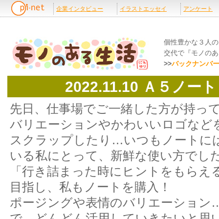
個性豊かな３人の
交代で『モノのあ
>>
バックナンバ
2022.11.10 Ａ５ノ
先日、仕事場でご一緒した方が持っ
バリエーションやかわいいロゴなど
スクラップしたり…いつもノートに
いる私にとって、新鮮な使い方でし
「行き詰まった時にヒントをもらえ
目指し、私もノートを購入！
ポージングや表情のバリエーション
で、どんどん活用していきたいと思