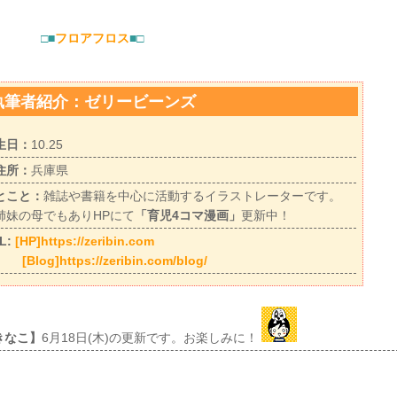
□■
フロアフロス
■□
執筆者紹介：ゼリービーンズ
生日：
10.25
住所：
兵庫県
とこと：
雑誌や書籍を中心に活動するイラストレーターです。
姉妹の母でもありHPにて
「育児4コマ漫画」
更新中！
L:
[HP]https://zeribin.com
[Blog]https://zeribin.com/blog/
きなこ】
6月18日(木)の更新です。お楽しみに！