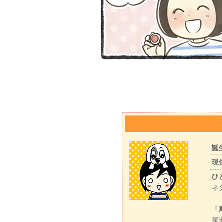
誕
現
ひ
ネ
「
尾