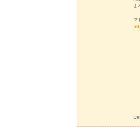
よ
マ
htt
UR