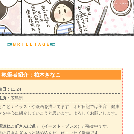
□■
ＢＲＩＬＬＩＡＧＥ
■□
執筆者紹介：柏木きなこ
生日：
11.24
住所：
広島県
とこと：
イラストや漫画を描いてます。オピ日記では美容、健康
タを中心に紹介していこうと思います。よろしくお願いします。
尾道ねこ町さんぽ道」（イースト・プレス）
が発売中です。
道の好きをぎゅっと詰め込んだ、旅エッセイ漫画です。