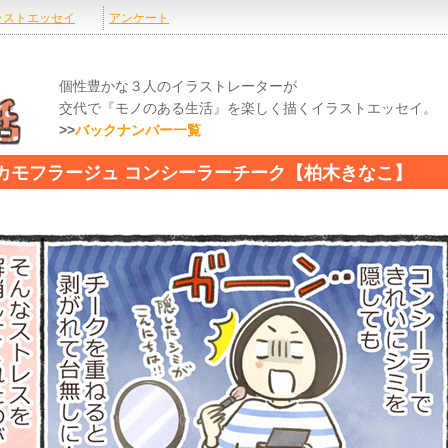
個性豊かな３人のイラストレーターが
交代で『モノのある生活』を楽しく描くイラストエッセイ。
>>
バックナンバー一覧
LLIAGE カモフラージュ コンシーラーチーク【柏木きなこ】