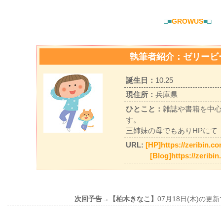
□■
GROWUS
■□
執筆者紹介：ゼリービ
誕生日：
10.25
現住所：
兵庫県
ひとこと：
雑誌や書籍を中
す。
三姉妹の母でもありHPにて
URL:
[HP]https://zeribin.c
[Blog]https://zeribi
次回予告→【柏木きなこ】
07月18日(木)の