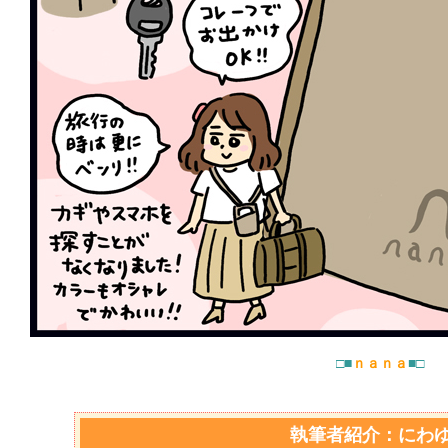
□■
ｎａｎａ
■□
執筆者紹介：にわ