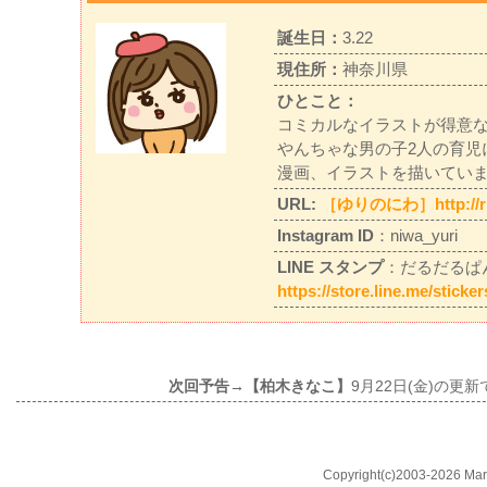
誕生日：
3.22
現住所：
神奈川県
ひとこと：
コミカルなイラストが得意
やんちゃな男の子2人の育児
漫画、イラストを描いてい
URL:
［ゆりのにわ］http://rir
Instagram ID
：niwa_yuri
LINE スタンプ
：だるだるぱ
https://store.line.me/stick
次回予告→【柏木きなこ】
9月22日(金)の更