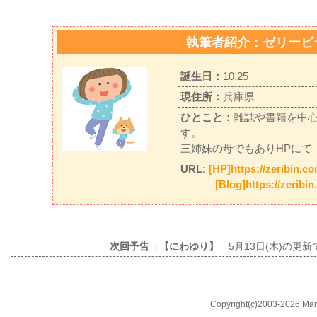
執筆者紹介：ゼリービ
誕生日：
10.25
現住所：
兵庫県
ひとこと：
雑誌や書籍を中
す。
三姉妹の母でもありHPにて
URL:
[HP]https://zeribin.c
[Blog]https://zeribi
次回予告→【にわゆり】
5月13日(木)の更