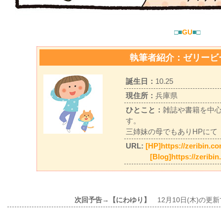
□■
GU
■□
執筆者紹介：ゼリービ
誕生日：
10.25
現住所：
兵庫県
ひとこと：
雑誌や書籍を中
す。
三姉妹の母でもありHPにて
URL:
[HP]https://zeribin.c
[Blog]https://zeribi
次回予告→【にわゆり】
12月10日(木)の更