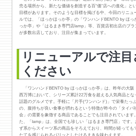
売る場所から、新たな価値を創造する百“価”店への進化」と
目標があります。そのような目標を掲げる中、今回のリニュ
ルでは、「ほっかほっか亭」の「ワンハンドBENTO by ほっ
っか亭」や「はるまき専門店lamp」等、百貨店初出店のブラ
が多数出店しており、注目が集まっています。
リニューアルで注目
ください
「ワンハンドBENTO by ほっかほっか亭」は、昨年の大阪
西万博において、シリーズ累計22万食を超える人気商品とな
話題のグルメです。手軽に「片手(ワンハンド)」で栄養たっ
の、腹持ちが良い食事が摂れるという特徴が昨今の「タイパ
会」の需要を象徴する商品であることでも注目されています
た、「lamp」は、全国でも珍しい「はるまき専門店」です。
ず系からスイーツ系の商品をそろえており、時間が経っても
たてを感じられるパリッとしたはるまきを味わえます。