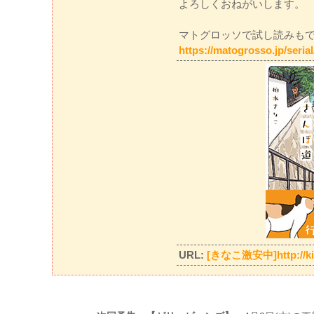
よろしくおねがいします。
マトグロッソで試し読みも
https://matogrosso.jp/seria
URL:
[きなこ激安中]http://kin