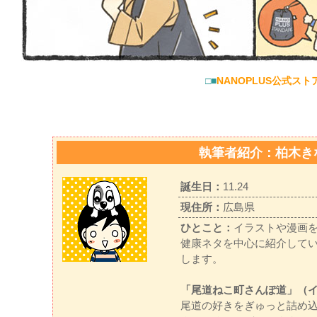
□■
NANOPLUS公式スト
執筆者紹介：柏木き
誕生日：
11.24
現住所：
広島県
ひとこと：
イラストや漫画
健康ネタを中心に紹介して
します。
「尾道ねこ町さんぽ道」（
尾道の好きをぎゅっと詰め