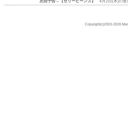
次回予告→【ゼリービーンズ】
4月2日(木)の