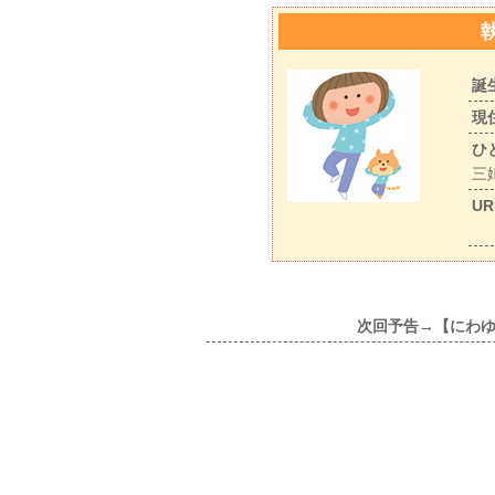
誕
現
ひ
三
UR
次回予告→【にわ