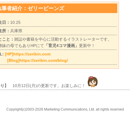
執筆者紹介：ゼリービーンズ
生日：
10.25
住所：
兵庫県
とこと：
雑誌や書籍を中心に活動するイラストレーターです。
姉妹の母でもありHPにて
「育児4コマ漫画」
更新中！
L:
[HP]https://zeribin.com
[Blog]https://zeribin.com/blog/
ゆり】
10月12日(月)の更新です。お楽しみに！